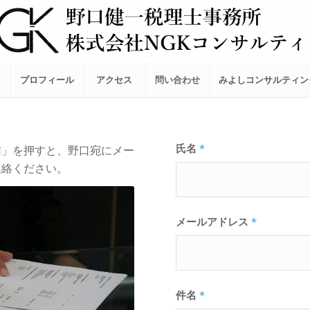
プロフィール
アクセス
問い合わせ
みよしコンサルティ
氏名
*
信」を押すと、野口宛にメー
連絡ください。
メールアドレス
*
件名
*