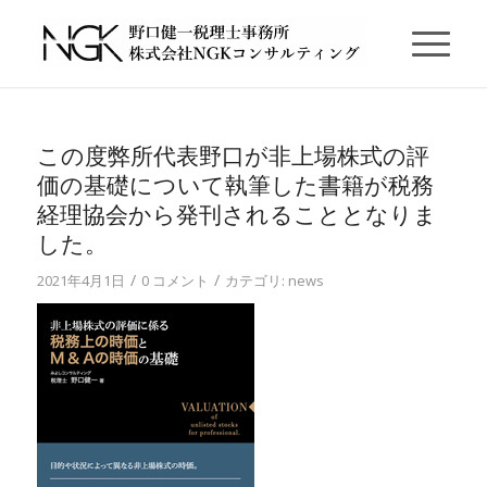
この度弊所代表野口が非上場株式の評
価の基礎について執筆した書籍が税務
経理協会から発刊されることとなりま
した。
/
/
2021年4月1日
0 コメント
カテゴリ:
news